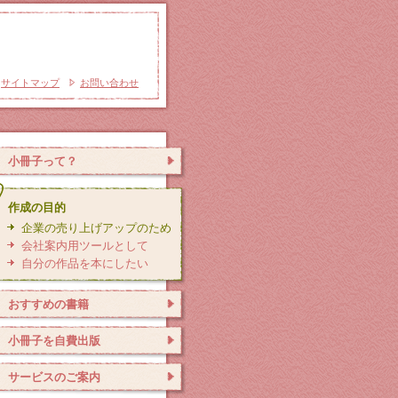
サイトマップ
お問い合わせ
小冊子って？
作成の目的
企業の売り上げアップのため
会社案内用ツールとして
自分の作品を本にしたい
おすすめの書籍
小冊子を自費出版
サービスのご案内