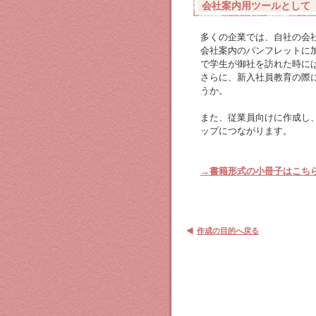
会社案内用ツールとして
多くの企業では、自社の会
会社案内のパンフレットに
で学生が御社を訪れた時に
さらに、新入社員教育の際
うか。
また、従業員向けに作成し
ップにつながります。
→書籍形式の小冊子はこち
作成の目的へ戻る