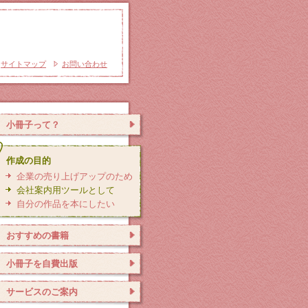
サイトマップ
お問い合わせ
小冊子って？
作成の目的
企業の売り上げアップのため
会社案内用ツールとして
自分の作品を本にしたい
おすすめの書籍
小冊子を自費出版
サービスのご案内